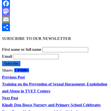
Facebook
Mastodon
Email
Share
SUBSCRIBE TO OUR NEWSLETTER
First name or full name
Email
Share:
Post
Previous
Previous Post
post:
Training on the Prevention of Sexual Harassment, Exploitation
navigation
and Abuse in TVET Centers
Next
Next Post
post:
Kigali: Don Bosco Nursery and Primary School Celebrates