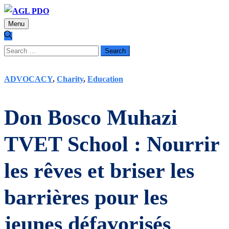
Menu
Search
for:
ADVOCACY
,
Charity
,
Education
Don Bosco Muhazi
TVET School : Nourrir
les rêves et briser les
barrières pour les
jeunes défavorisés